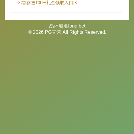
<<首存送100%礼金领取入口>>
易记域名long.bet
© 2026 PG直营 All Rights Reserved.